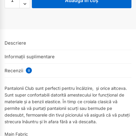
Adaugă în coș
Descriere
Informații suplimentare
Recenzii
0
Pantalonii Club sunt perfecti pentru încălzire, și orice altceva.
Sunt super confortabili datorită amestecului lor funcțional de
materiale și a benzii elastice. În timp ce croiala clasică vă
permite să vă purtați pantalonii scurți sau bermude pe
dedesubt, fermoarele din tivul piciorului vă asigură că vă puteți
strecura înăuntru și în afara fără a vă descalta.
Main Fabric