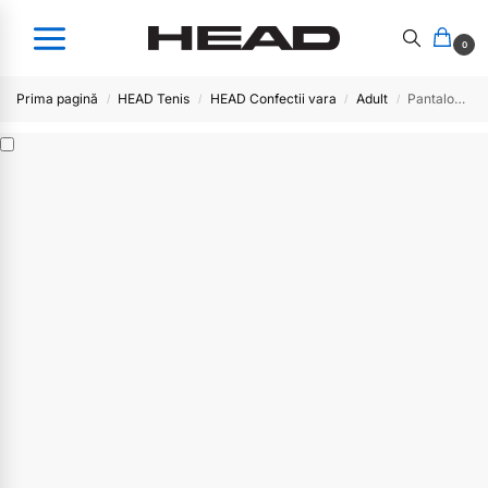
0
Prima pagină
HEAD Tenis
HEAD Confectii vara
Adult
Pantalon Head Men Club- DB
/
/
/
/