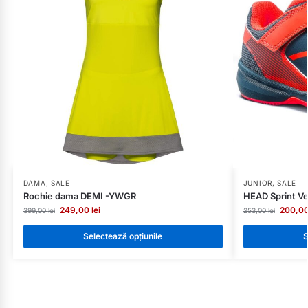
DAMA
,
SALE
JUNIOR
,
SALE
Rochie dama DEMI -YWGR
HEAD Sprint Ve
249,00
lei
200,0
399,00
lei
253,00
lei
Selectează opțiunile
S