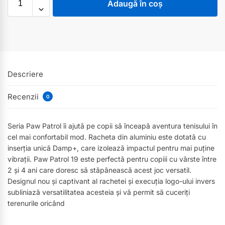
Adaugă în coș
Descriere
Recenzii
0
Seria Paw Patrol îi ajută pe copii să înceapă aventura tenisului în
cel mai confortabil mod. Racheta din aluminiu este dotată cu
inserția unică Damp+, care izolează impactul pentru mai puține
vibrații. Paw Patrol 19 este perfectă pentru copiii cu vârste între
2 și 4 ani care doresc să stăpânească acest joc versatil.
Designul nou și captivant al rachetei și execuția logo-ului invers
subliniază versatilitatea acesteia și vă permit să cuceriți
terenurile oricând