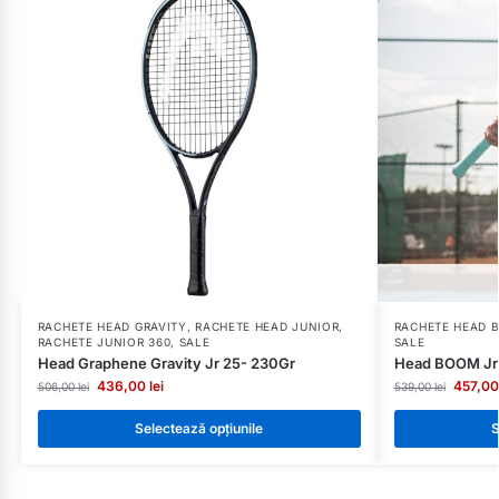
RACHETE HEAD GRAVITY
,
RACHETE HEAD JUNIOR
,
RACHETE HEAD 
RACHETE JUNIOR 360
,
SALE
SALE
Head Graphene Gravity Jr 25- 230Gr
Head BOOM Jr 
436,00
lei
457,0
506,00
lei
539,00
lei
Selectează opțiunile
S