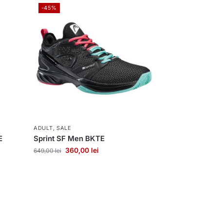
-45%
ADULT
,
SALE
E
Sprint SF Men BKTE
360,00
lei
649,00
lei