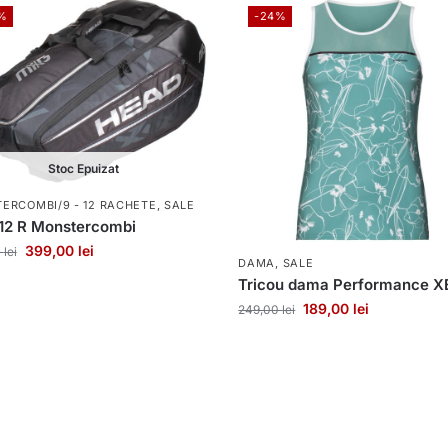
%
-24%
Stoc Epuizat
ERCOMBI/9 - 12 RACHETE
,
SALE
12 R Monstercombi
399,00
lei
0
lei
DAMA
,
SALE
Tricou dama Performance X
189,00
lei
249,00
lei