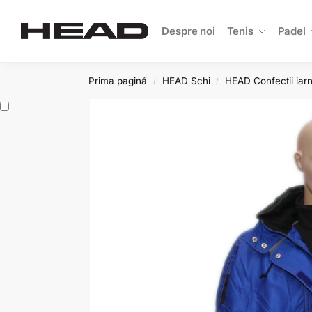
Search
Despre noi
Tenis
Padel
Prima pagină
HEAD Schi
HEAD Confectii iar
/
/