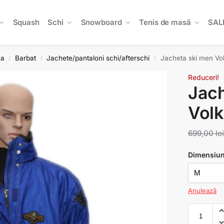
Squash
Schi
Snowboard
Tenis de masă
SAL
na
Barbat
Jachete/pantaloni schi/afterschi
Jacheta ski men Vo
/
/
/
Reduceri!
Jach
Volk
699,00
le
Dimensiu
Anulează