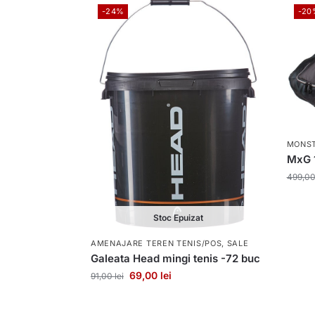
-24%
-20
MONST
MxG 
499,0
Stoc Epuizat
AMENAJARE TEREN TENIS/POS
,
SALE
Galeata Head mingi tenis -72 buc
69,00
lei
91,00
lei