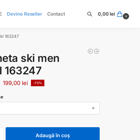
E
Devino Reseller
Contact
0,00
lei
0
Caută
lkl 163247
eta ski men
l 163247
199,00
lei
i
-72%
ne
Adaugă în coș