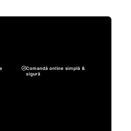
a
Comandă online simplă &
sigură