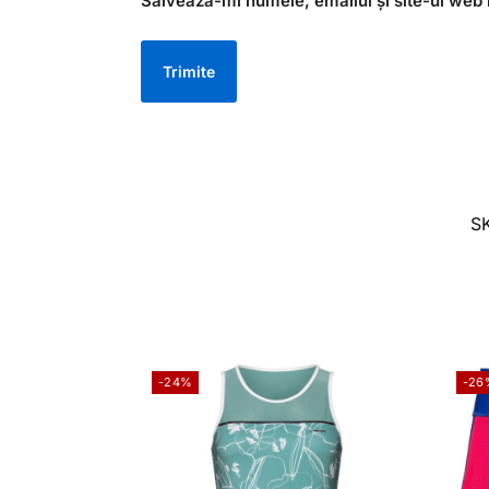
Salvează-mi numele, emailul și site-ul web 
S
-24%
-26