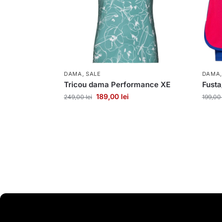
DAMA
,
SALE
DAMA
Tricou dama Performance XE
Fust
189,00
lei
249,00
lei
199,0