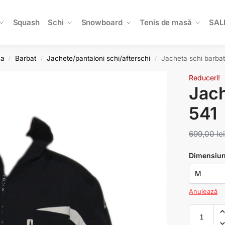
Squash
Schi
Snowboard
Tenis de masă
SAL
na
Barbat
Jachete/pantaloni schi/afterschi
Jacheta schi barbat
/
/
/
Reduceri!
Jach
541
699,00
le
Dimensiu
Anulează