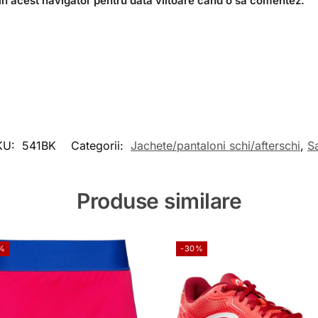
în acest navigator pentru data viitoare când o să comentez.
KU:
541BK
Categorii:
Jachete/pantaloni schi/afterschi
,
S
Produse similare
%
-30%