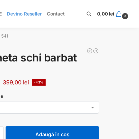
E
Devino Reseller
Contact
0,00
lei
0
Caută
 541
eta schi barbat
399,00
lei
i
-43%
ne
Adaugă în coș