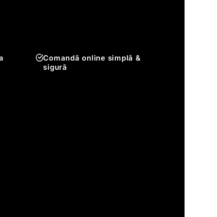
a
Comandă online simplă &
sigură