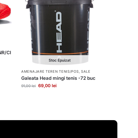
NR/CI
Stoc Epuizat
AMENAJARE TEREN TENIS/POS
,
SALE
Galeata Head mingi tenis -72 buc
69,00
lei
91,00
lei