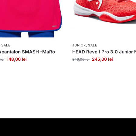
,
SALE
JUNIOR
,
SALE
a/pantalon SMASH -MaRo
HEAD Revolt Pro 3.0 Junior 
148,00
lei
245,00
lei
0
lei
349,00
lei