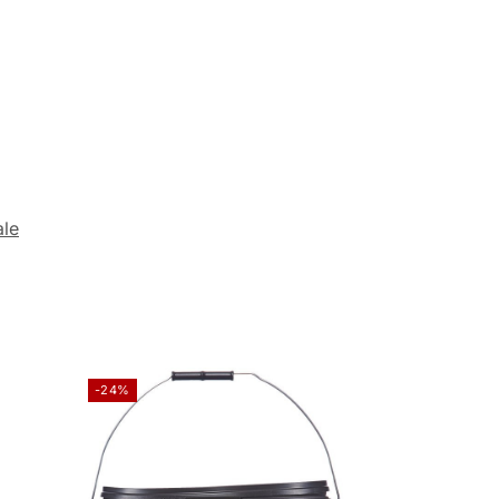
ale
-24%