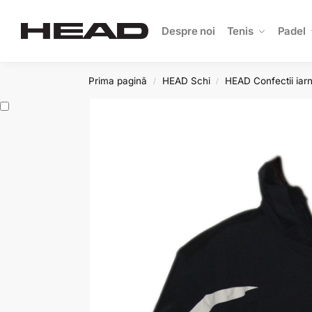
Search
Despre noi
Tenis
Padel
Prima pagină
HEAD Schi
HEAD Confectii iar
/
/