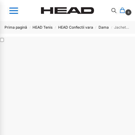
0
Prima pagină
HEAD Tenis
HEAD Confectii vara
Dama
Jacheta Head dama ELITE -BK
/
/
/
/