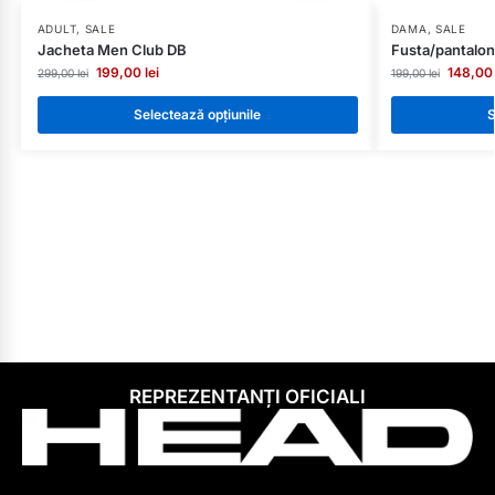
ADULT
,
SALE
DAMA
,
SALE
Jacheta Men Club DB
Fusta/pantalo
199,00
lei
148,0
299,00
lei
199,00
lei
Selectează opțiunile
S
REPREZENTANȚI OFICIALI