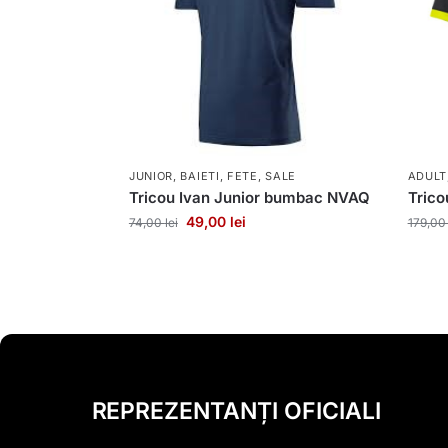
JUNIOR
,
BAIETI
,
FETE
,
SALE
ADULT
Tricou Ivan Junior bumbac NVAQ
Tric
49,00
lei
74,00
lei
179,0
REPREZENTANȚI OFICIALI