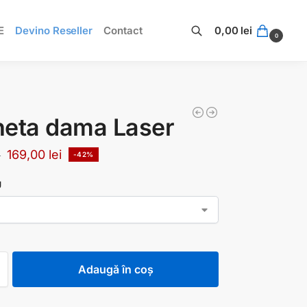
E
Devino Reseller
Contact
0,00
lei
0
Caută
heta dama Laser
169,00
lei
i
-42%
U
Adaugă în coș