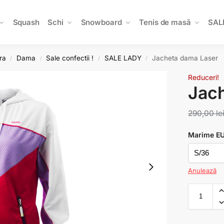
Squash
Schi
Snowboard
Tenis de masă
SAL
ra
Dama
Sale confectii !
SALE LADY
Jacheta dama Laser
/
/
/
/
Reduceri!
Jac
290,00
le
Marime E
Anulează