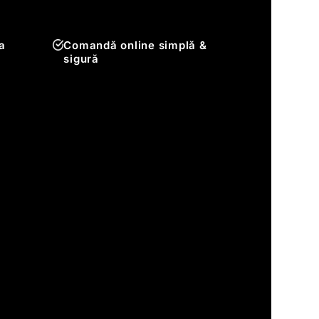
a
Comandă online simplă &
sigură