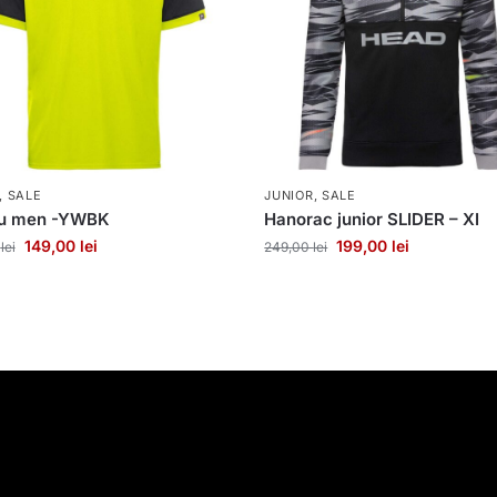
,
SALE
JUNIOR
,
SALE
ou men -YWBK
Hanorac junior SLIDER – XI
149,00
lei
199,00
lei
0
lei
249,00
lei