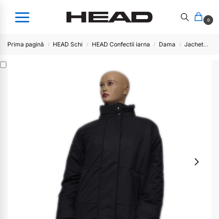
0
Prima pagină
HEAD Schi
HEAD Confectii iarna
Dama
Jachete/pantaloni schi/afterschi
/
/
/
/