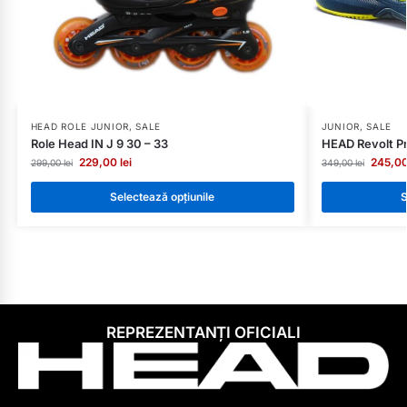
HEAD ROLE JUNIOR
,
SALE
JUNIOR
,
SALE
Role Head IN J 9 30 – 33
HEAD Revolt Pr
229,00
lei
245,0
299,00
lei
349,00
lei
Selectează opțiunile
S
REPREZENTANȚI OFICIALI