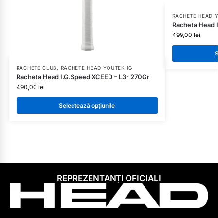
RACHETE HEAD Y
Racheta Head 
499,00
lei
S
RACHETE CLUB
,
RACHETE HEAD YOUTEK IG
Racheta Head I.G.Speed XCEED – L3- 270Gr
490,00
lei
Selectează opțiunile
REPREZENTANȚI OFICIALI