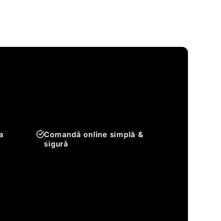
a
Comandă online simplă &
sigură