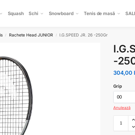
Squash
Schi
Snowboard
Tenis de masă
SAL
is
Rachete Head JUNIOR
I.G.SPEED JR. 26 -250Gr
/
/
I.G.
-25
304,00
Grip
Anulează