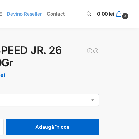
E
Devino Reseller
Contact
0,00
lei
0
Caută
SPEED JR. 26
0Gr
lei
Adaugă în coș