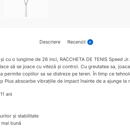
Descriere
Recenzii
0
r și cu o lungime de 26 inci, RACCHETA DE TENIS Speed ​​Jr.
 place să se joace cu viteză și control. Cu greutatea sa, joac
 permite copiilor sa se distreze pe teren. În timp ce tehnol
p Plus absoarbe vibrațiile de impact înainte de a ajunge la
 11 ani
ilor și stabilitate
e mai bună