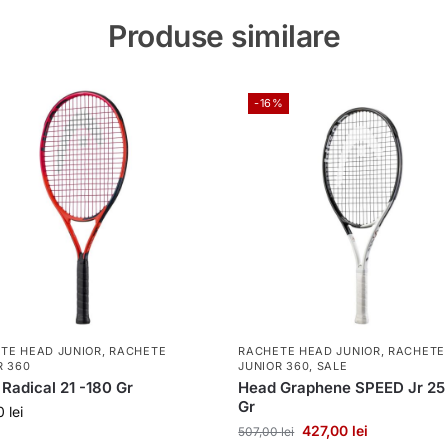
Produse similare
-16%
TE HEAD JUNIOR
,
RACHETE
RACHETE HEAD JUNIOR
,
RACHETE
R 360
JUNIOR 360
,
SALE
Radical 21 -180 Gr
Head Graphene SPEED Jr 25
Gr
00
lei
427,00
lei
507,00
lei