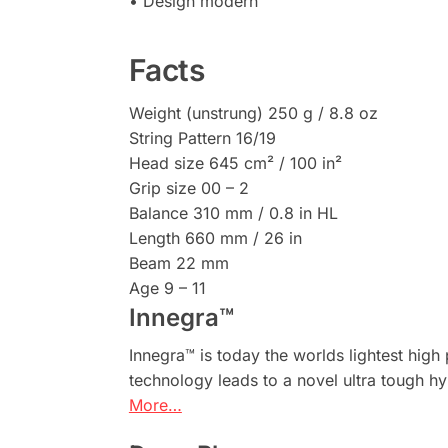
• Design modern
Facts
Weight (unstrung) 250 g / 8.8 oz
String Pattern 16/19
Head size 645 cm² / 100 in²
Grip size 00 – 2
Balance 310 mm / 0.8 in HL
Length 660 mm / 26 in
Beam 22 mm
Age 9 – 11
Innegra™
Innegra™ is today the worlds lightest hi
technology leads to a novel ultra tough h
More…