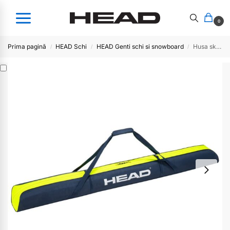
0
Prima pagină
HEAD Schi
HEAD Genti schi si snowboard
Husa ski Rebels pentru o pereche ski -195cm
/
/
/