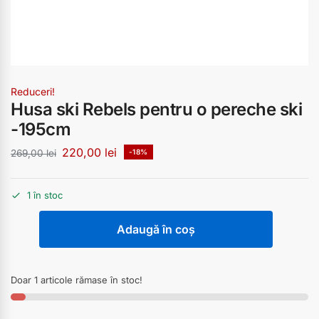
Reduceri!
Husa ski Rebels pentru o pereche ski
-195cm
220,00
lei
269,00
lei
-18%
1 în stoc
Adaugă în coș
Doar 1 articole rămase în stoc!