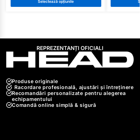
Selectează opțiunile
S
REPREZENTANȚI OFICIALI
Produse originale
Racordare profesională, ajustări și întreținere
Recomandări personalizate pentru alegerea
echipamentului
Comandă online simplă & sigură