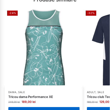
-24%
-32%
DAMA
,
SALE
ADULT
,
SALE
Tricou dama Performance XE
Tricou club Te
189,00
lei
129,00
249,00
lei
189,00
lei