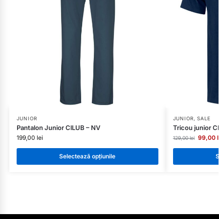
JUNIOR
JUNIOR
,
SALE
Pantalon Junior ClLUB – NV
Tricou junior 
199,00
lei
99,00
129,00
lei
Selectează opțiunile
S