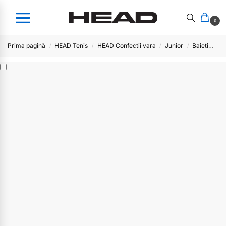
0
Prima pagină
HEAD Tenis
HEAD Confectii vara
Junior
Baieti
He
/
/
/
/