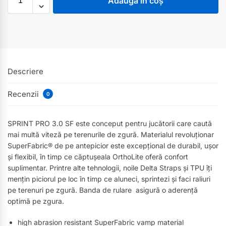
Adaugă în coș
Descriere
Recenzii
0
SPRINT PRO 3.0 SF este conceput pentru jucătorii care caută
mai multă viteză pe terenurile de zgură. Materialul revoluționar
SuperFabric® de pe antepicior este excepțional de durabil, ușor
și flexibil, în timp ce căptușeala OrthoLite oferă confort
suplimentar. Printre alte tehnologii, noile Delta Straps și TPU îți
mențin piciorul pe loc în timp ce aluneci, sprintezi și faci raliuri
pe terenuri pe zgură. Banda de rulare asigură o aderență
optimă pe zgura.
high abrasion resistant SuperFabric vamp material