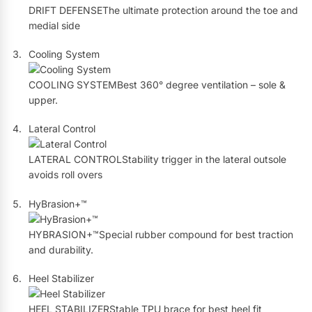
DRIFT DEFENSEThe ultimate protection around the toe and
medial side
Cooling System
COOLING SYSTEMBest 360° degree ventilation – sole &
upper.
Lateral Control
LATERAL CONTROLStability trigger in the lateral outsole
avoids roll overs
HyBrasion+™
HYBRASION+™Special rubber compound for best traction
and durability.
Heel Stabilizer
HEEL STABILIZERStable TPU brace for best heel fit