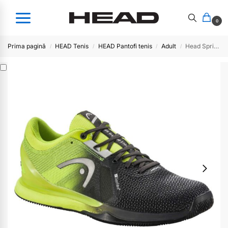
0
Prima pagină
HEAD Tenis
HEAD Pantofi tenis
Adult
Head Sprint Pro 3.0 SF Clay Men BkLi
/
/
/
/