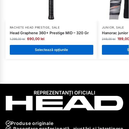
RACHETE HEAD PRESTIGE
,
SALE
JUNIOR
,
SALE
Head Graphene 360+ Prestige MID – 320 Gr
Hanorac junior
690,00
lei
199,0
1.299,00
lei
249,00
lei
Selectează opțiunile
S
REPREZENTANȚI OFICIALI
Produse originale
Racordare profesională, ajustări și întreținere