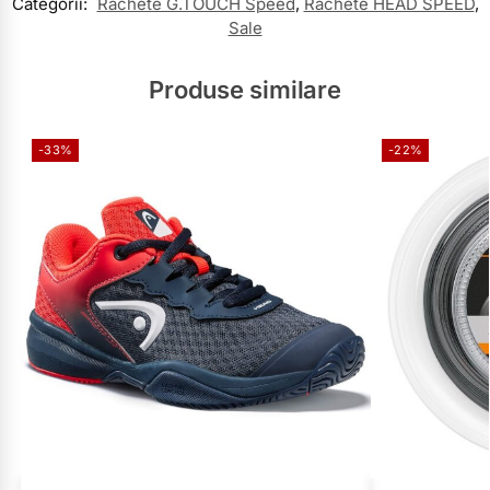
Categorii:
Rachete G.TOUCH Speed
,
Rachete HEAD SPEED
,
Sale
Produse similare
-33%
-22%