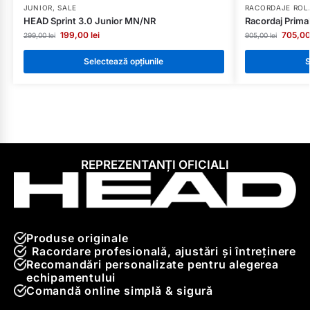
JUNIOR
,
SALE
RACORDAJE ROL
HEAD Sprint 3.0 Junior MN/NR
Racordaj Prima
199,00
lei
705,0
299,00
lei
905,00
lei
Selectează opțiunile
S
REPREZENTANȚI OFICIALI
Produse originale
Racordare profesională, ajustări și întreținere
Recomandări personalizate pentru alegerea
echipamentului
Comandă online simplă & sigură