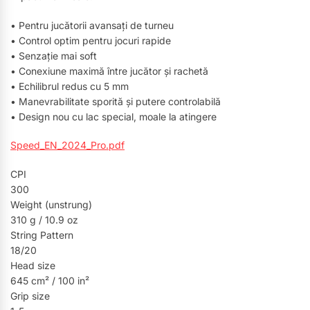
• Pentru jucătorii avansați de turneu
• Control optim pentru jocuri rapide
• Senzație mai soft
• Conexiune maximă între jucător și rachetă
• Echilibrul redus cu 5 mm
• Manevrabilitate sporită și putere controlabilă
• Design nou cu lac special, moale la atingere
Speed_EN_2024_Pro.pdf
CPI
300
Weight (unstrung)
310 g / 10.9 oz
String Pattern
18/20
Head size
645 cm² / 100 in²
Grip size