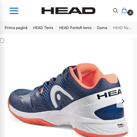
0
Prima pagină
HEAD Tenis
HEAD Pantofi tenis
Dama
HEAD Nzzzo Pro Clay
/
/
/
/