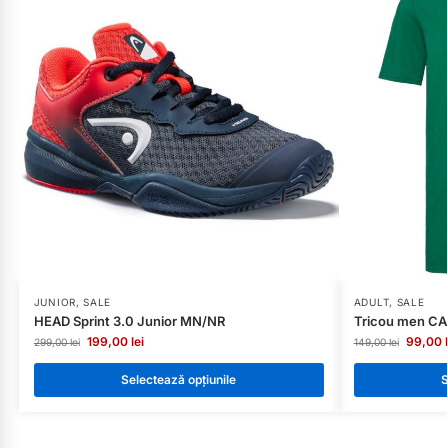
JUNIOR
,
SALE
ADULT
,
SALE
HEAD Sprint 3.0 Junior MN/NR
Tricou men CA
199,00
lei
99,00
299,00
lei
149,00
lei
Selectează opțiunile
S