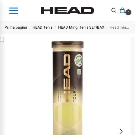
0
Prima pagină
HEAD Tenis
HEAD Mingi Tenis SET/BAX
Head mingi TOUR XT
/
/
/