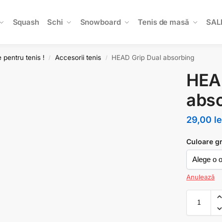
Squash
Schi
Snowboard
Tenis de masă
SAL
 pentru tenis !
Accesorii tenis
HEAD Grip Dual absorbing
/
/
HEAD
abs
29,00
le
Culoare g
Anulează