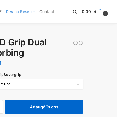
E
Devino Reseller
Contact
0,00
lei
0
Caută
 Grip Dual
orbing
i
rip&overgrip
Adaugă în coș