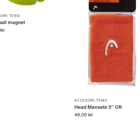
ORII TENIS
ball magnet
lei
ACCESORII TENIS
Head Mansete 5″ OR
49,00
lei