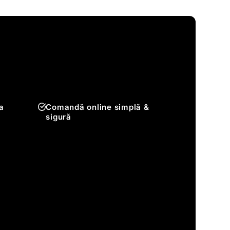
a
Comandă online simplă &
sigură