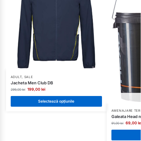
ADULT
,
SALE
Jacheta Men Club DB
199,00
lei
299,00
lei
Selectează opțiunile
AMENAJARE TER
Galeata Head m
69,00
le
91,00
lei