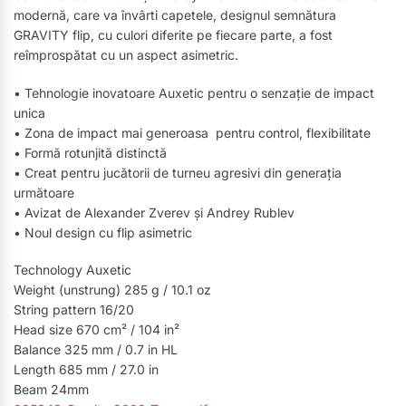
modernă, care va învârti capetele, designul semnătura
GRAVITY flip, cu culori diferite pe fiecare parte, a fost
reîmprospătat cu un aspect asimetric.
• Tehnologie inovatoare Auxetic pentru o senzație de impact
unica
• Zona de impact mai generoasa pentru control, flexibilitate
• Formă rotunjită distinctă
• Creat pentru jucătorii de turneu agresivi din generația
următoare
• Avizat de Alexander Zverev și Andrey Rublev
• Noul design cu flip asimetric
Technology Auxetic
Weight (unstrung) 285 g / 10.1 oz
String pattern 16/20
Head size 670 cm² / 104 in²
Balance 325 mm / 0.7 in HL
Length 685 mm / 27.0 in
Beam 24mm