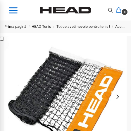
0
Prima pagină
HEAD Tenis
Tot ce aveti nevoie pentru tenis !
Accesorii tenis
/
/
/