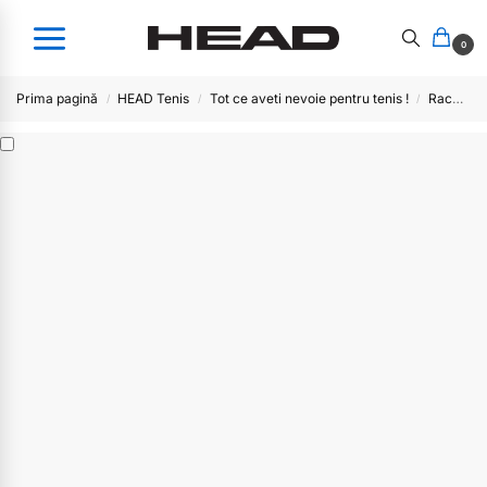
0
Prima pagină
HEAD Tenis
Tot ce aveti nevoie pentru tenis !
Racordaje rola 120/200M
/
/
/