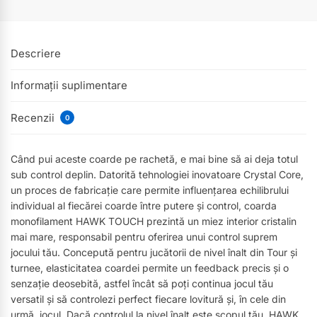
Descriere
Informații suplimentare
Recenzii
0
Când pui aceste coarde pe rachetă, e mai bine să ai deja totul
sub control deplin. Datorită tehnologiei inovatoare Crystal Core,
un proces de fabricație care permite influențarea echilibrului
individual al fiecărei coarde între putere și control, coarda
monofilament HAWK TOUCH prezintă un miez interior cristalin
mai mare, responsabil pentru oferirea unui control suprem
jocului tău. Concepută pentru jucătorii de nivel înalt din Tour și
turnee, elasticitatea coardei permite un feedback precis și o
senzație deosebită, astfel încât să poți continua jocul tău
versatil și să controlezi perfect fiecare lovitură și, în cele din
urmă, jocul. Dacă controlul la nivel înalt este scopul tău, HAWK