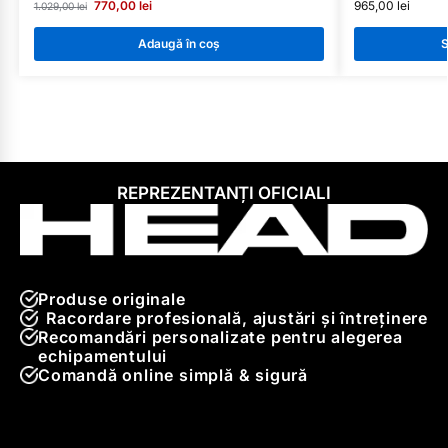
770,00
lei
965,00
lei
1.029,00
lei
Adaugă în coș
S
REPREZENTANȚI OFICIALI
Produse originale
Racordare profesională, ajustări și întreținere
Recomandări personalizate pentru alegerea
echipamentului
Comandă online simplă & sigură