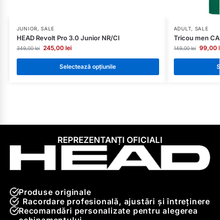
JUNIOR
,
SALE
ADULT
,
SALE
HEAD Revolt Pro 3.0 Junior NR/CI
Tricou men CA
245,00
lei
99,00
349,00
lei
149,00
lei
Selectează opțiunile
S
REPREZENTANȚI OFICIALI
Produse originale
Racordare profesională, ajustări și întreținere
Recomandări personalizate pentru alegerea
echipamentului