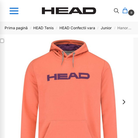
0
Prima pagină
HEAD Tenis
HEAD Confectii vara
Junior
Hanorac Junior BYRON -FALC
/
/
/
/