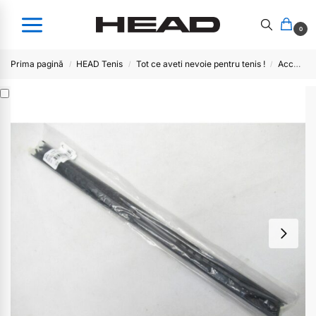
0
Prima pagină
HEAD Tenis
Tot ce aveti nevoie pentru tenis !
Accesorii service, racordare
/
/
/