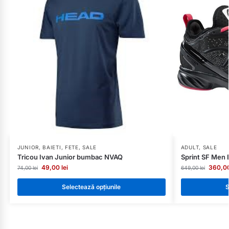
JUNIOR
,
BAIETI
,
FETE
,
SALE
ADULT
,
SALE
Tricou Ivan Junior bumbac NVAQ
Sprint SF Men
49,00
lei
360,0
74,00
lei
649,00
lei
Selectează opțiunile
S