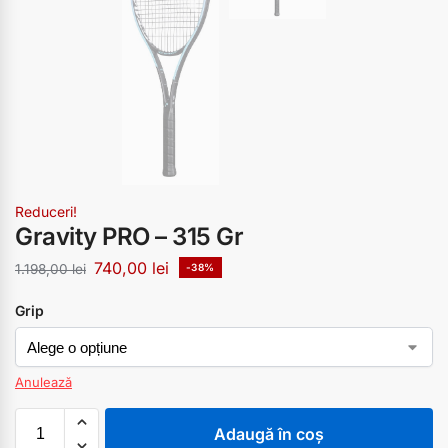
Reduceri!
Gravity PRO – 315 Gr
740,00
lei
1.198,00
lei
-38%
Grip
Anulează
Adaugă în coș