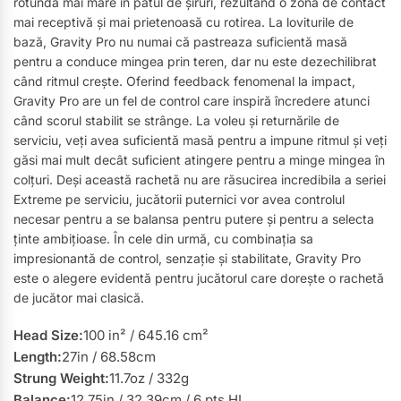
rotundă mai mare în patul de șiruri, rezultând o zonă de contact
mai receptivă și mai prietenoasă cu rotirea. La loviturile de
bază, Gravity Pro nu numai că pastreaza suficientă masă
pentru a conduce mingea prin teren, dar nu este dezechilibrat
când ritmul crește. Oferind feedback fenomenal la impact,
Gravity Pro are un fel de control care inspiră încredere atunci
când scorul stabilit se strânge. La voleu și returnările de
serviciu, veți avea suficientă masă pentru a impune ritmul și veți
găsi mai mult decât suficient atingere pentru a minge mingea în
colțuri. Deși această rachetă nu are răsucirea incredibila a seriei
Extreme pe serviciu, jucătorii puternici vor avea controlul
necesar pentru a se balansa pentru putere și pentru a selecta
ținte ambițioase. În cele din urmă, cu combinația sa
impresionantă de control, senzație și stabilitate, Gravity Pro
este o alegere evidentă pentru jucătorul care dorește o rachetă
de jucător mai clasică.
Head Size:
100 in² / 645.16 cm²
Length:
27in / 68.58cm
Strung Weight:
11.7oz / 332g
Balance:
12.75in / 32.39cm / 6 pts HL