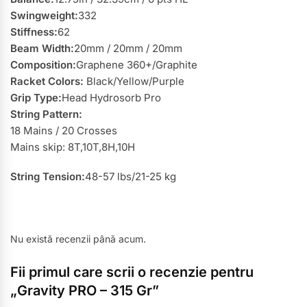
Swingweight:
332
Stiffness:
62
Beam Width:
20mm / 20mm / 20mm
Composition:
Graphene 360+/Graphite
Racket Colors:
Black/Yellow/Purple
Grip Type:
Head Hydrosorb Pro
String Pattern:
18 Mains / 20 Crosses
Mains skip: 8T,10T,8H,10H
String Tension:
48-57 lbs/21-25 kg
Nu există recenzii până acum.
Fii primul care scrii o recenzie pentru
„Gravity PRO – 315 Gr”