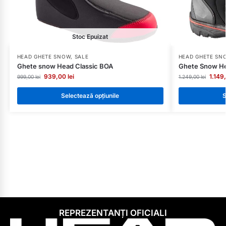
Stoc Epuizat
HEAD GHETE SNOW
,
SALE
HEAD GHETE SN
Ghete snow Head Classic BOA
Ghete Snow He
939,00
lei
1.149
999,00
lei
1.249,00
lei
Selectează opțiunile
S
REPREZENTANȚI OFICIALI