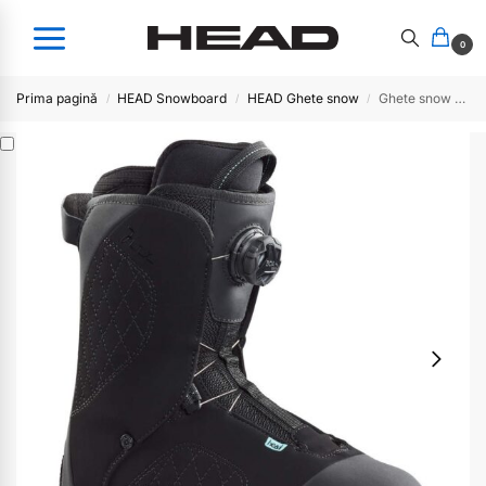
0
Prima pagină
HEAD Snowboard
HEAD Ghete snow
Ghete snow Jinx LYT BOA Coiler
/
/
/