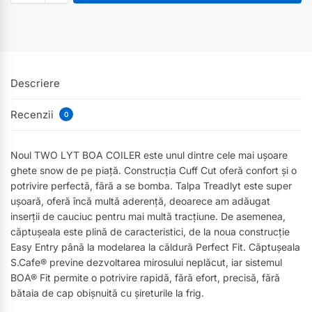
Descriere
Recenzii
0
Noul TWO LYT BOA COILER este unul dintre cele mai ușoare
ghete snow de pe piață. Construcția Cuff Cut oferă confort și o
potrivire perfectă, fără a se bomba. Talpa Treadlyt este super
ușoară, oferă încă multă aderență, deoarece am adăugat
inserții de cauciuc pentru mai multă tracțiune. De asemenea,
căptușeala este plină de caracteristici, de la noua construcție
Easy Entry până la modelarea la căldură Perfect Fit. Căptușeala
S.Cafe® previne dezvoltarea mirosului neplăcut, iar sistemul
BOA® Fit permite o potrivire rapidă, fără efort, precisă, fără
bătaia de cap obișnuită cu șireturile la frig.