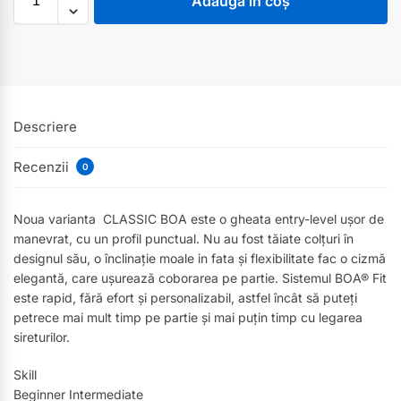
Adaugă în coș
Descriere
Recenzii
0
Noua varianta CLASSIC BOA este o gheata entry-level ușor de
manevrat, cu un profil punctual. Nu au fost tăiate colțuri în
designul său, o înclinație moale in fata și flexibilitate fac o cizmă
elegantă, care ușurează coborarea pe partie. Sistemul BOA® Fit
este rapid, fără efort și personalizabil, astfel încât să puteți
petrece mai mult timp pe partie și mai puțin timp cu legarea
sireturilor.
Skill
Beginner Intermediate