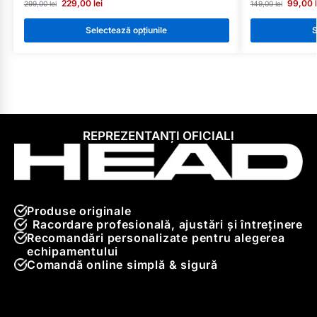
229,00
lei
99,00
299,00
lei
149,00
lei
Selectează opțiunile
S
REPREZENTANȚI OFICIALI
Produse originale
Racordare profesională, ajustări și întreținere
Recomandări personalizate pentru alegerea
echipamentului
Comandă online simplă & sigură