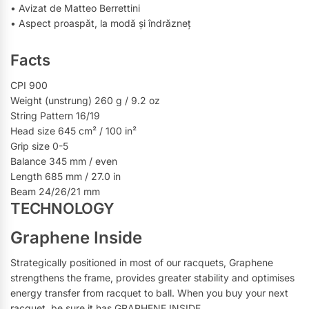
• Avizat de Matteo Berrettini
• Aspect proaspăt, la modă și îndrăzneț
Facts
CPI 900
Weight (unstrung) 260 g / 9.2 oz
String Pattern 16/19
Head size 645 cm² / 100 in²
Grip size 0-5
Balance 345 mm / even
Length 685 mm / 27.0 in
Beam 24/26/21 mm
TECHNOLOGY
Graphene Inside
Strategically positioned in most of our racquets, Graphene
strengthens the frame, provides greater stability and optimises
energy transfer from racquet to ball. When you buy your next
racquet, be sure it has GRAPHENE INSIDE.