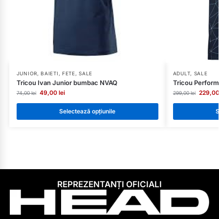
JUNIOR
,
BAIETI
,
FETE
,
SALE
ADULT
,
SALE
Tricou Ivan Junior bumbac NVAQ
Tricou Perfor
49,00
lei
229,0
74,00
lei
299,00
lei
Selectează opțiunile
S
REPREZENTANȚI OFICIALI