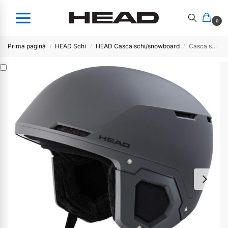
0
Prima pagină
HEAD Schi
HEAD Casca schi/snowboard
Casca ski Head COMPACT antracite
/
/
/