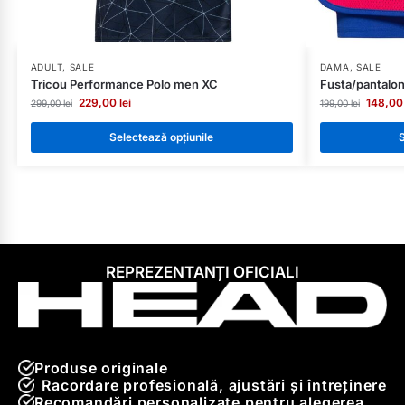
ADULT
,
SALE
DAMA
,
SALE
Tricou Performance Polo men XC
Fusta/pantalo
229,00
lei
148,0
299,00
lei
199,00
lei
Selectează opțiunile
S
REPREZENTANȚI OFICIALI
Produse originale
Racordare profesională, ajustări și întreținere
Recomandări personalizate pentru alegerea