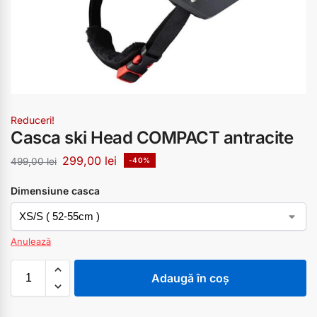
Reduceri!
Casca ski Head COMPACT antracite
299,00
lei
499,00
lei
-40%
Dimensiune casca
Anulează
Adaugă în coș