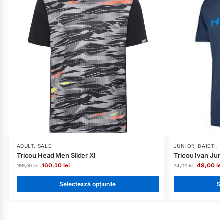
ADULT
,
SALE
JUNIOR
,
BAIETI
,
Tricou Head Men Slider XI
Tricou Ivan J
160,00
lei
49,00
l
199,00
lei
74,00
lei
Selectează opțiunile
S