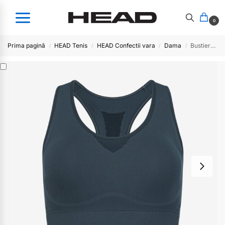
0
Prima pagină
HEAD Tenis
HEAD Confectii vara
Dama
Bustiera FLEX Seamless Women-bk
/
/
/
/