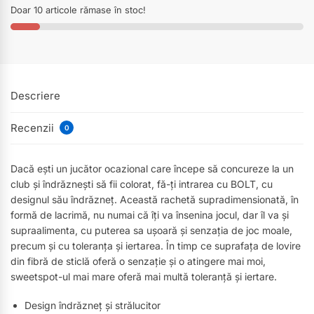
Doar 10 articole rămase în stoc!
Descriere
Recenzii
0
Dacă ești un jucător ocazional care începe să concureze la un
club și îndrăznești să fii colorat, fă-ți intrarea cu BOLT, cu
designul său îndrăzneț. Această rachetă supradimensionată, în
formă de lacrimă, nu numai că îți va însenina jocul, dar îl va și
supraalimenta, cu puterea sa ușoară și senzația de joc moale,
precum și cu toleranța și iertarea. În timp ce suprafața de lovire
din fibră de sticlă oferă o senzație și o atingere mai moi,
sweetspot-ul mai mare oferă mai multă toleranță și iertare.
Design îndrăzneț și strălucitor