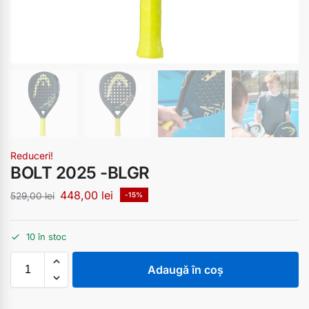
Reduceri!
BOLT 2025 -BLGR
448,00
lei
529,00
lei
-15%
10 în stoc
Adaugă în coș