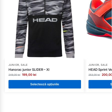
JUNIOR
,
SALE
JUNIOR
,
SALE
Hanorac junior SLIDER – XI
HEAD Sprint Ve
199,00
lei
200,0
249,00
lei
253,00
lei
Selectează opțiunile
S