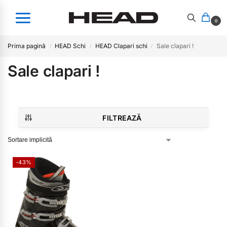
0
Prima pagină
HEAD Schi
HEAD Clapari schi
Sale clapari !
/
/
/
Sale clapari !
FILTREAZĂ
-43%