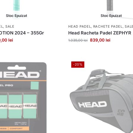
Stoc Epuizat
Stoc Epuizat
EL
,
SALE
HEAD PADEL
,
RACHETE PADEL
,
SAL
TION 2024 – 355Gr
Head Racheta Padel ZEPHYR
0,00
lei
839,00
lei
1.039,00
lei
-20%