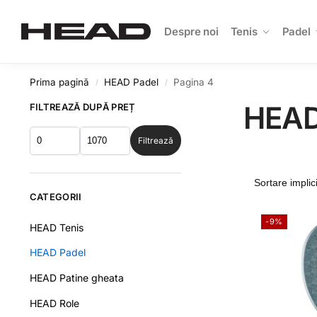
Search
Despre noi
Tenis
Padel
Prima pagină
HEAD Padel
Pagina 4
/
/
HEAD
FILTREAZĂ DUPĂ PREȚ
Filtrează
CATEGORII
-9%
HEAD Tenis
HEAD Padel
HEAD Patine gheata
HEAD Role