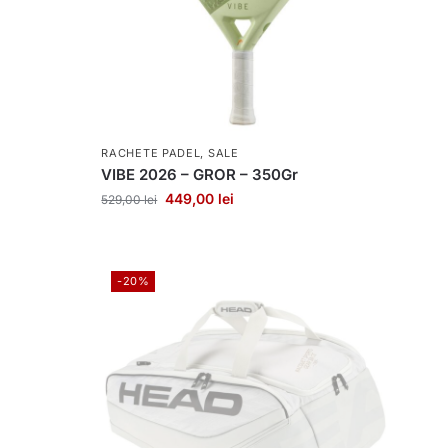
RACHETE PADEL
,
SALE
VIBE 2026 – GROR – 350Gr
449,00
lei
529,00
lei
-20%