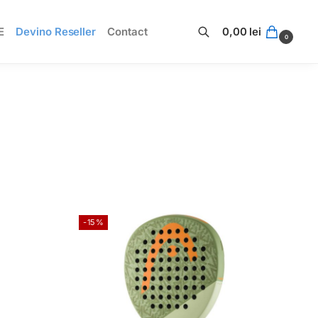
E
Devino Reseller
Contact
0,00
lei
0
Caută
-15%