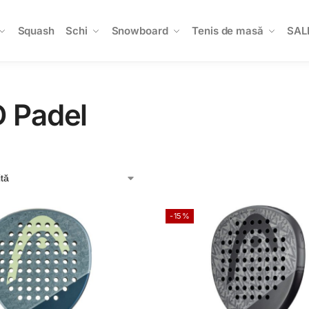
Squash
Schi
Snowboard
Tenis de masă
SAL
 Padel
-15%